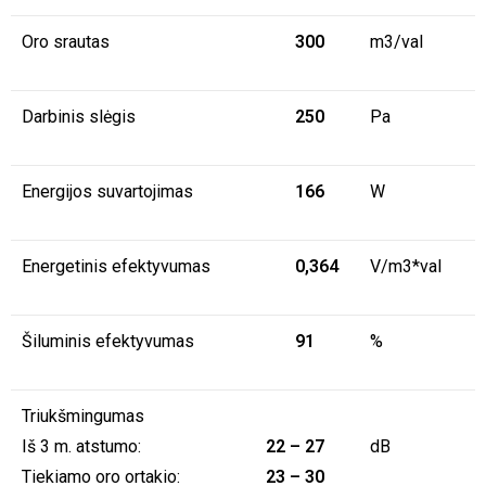
Oro srautas
300
m3/val
Darbinis slėgis
250
Pa
Energijos suvartojimas
166
W
Energetinis efektyvumas
0,364
V/m3*val
Šiluminis efektyvumas
91
%
Triukšmingumas
Iš 3 m. atstumo:
22 – 27
dB
Tiekiamo oro ortakio:
23 – 30