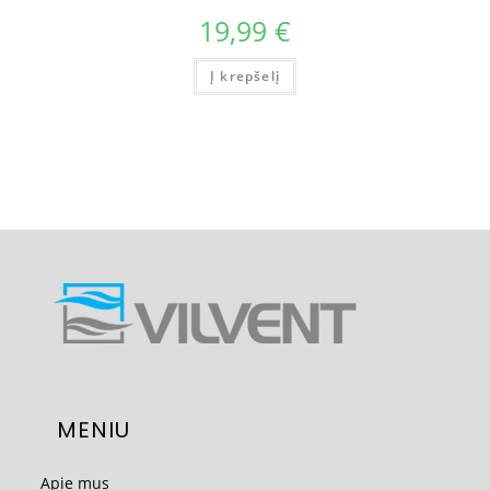
19,99
€
Į krepšelį
MENIU
Apie mus