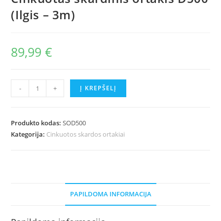
(Ilgis – 3m)
89,99
€
produkto
-
+
Į KREPŠELĮ
kiekis:
Cinkuotas
skardinis
Produkto kodas:
SOD500
ortakis
Kategorija:
Cinkuotos skardos ortakiai
D500
(Ilgis
-
3m)
PAPILDOMA INFORMACIJA