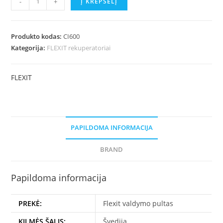
-
+
Į KREPŠELĮ
kiekis:
FLEXIT
REKUPERATORIAUS
Produkto kodas:
CI600
VALDYMO
Kategorija:
FLEXIT rekuperatoriai
PULTAS
CI600
FLEXIT
JUODAS
arba
BALTAS
PAPILDOMA INFORMACIJA
BRAND
Papildoma informacija
PREKĖ:
Flexit valdymo pultas
KILMĖS ŠALIS:
Švedija