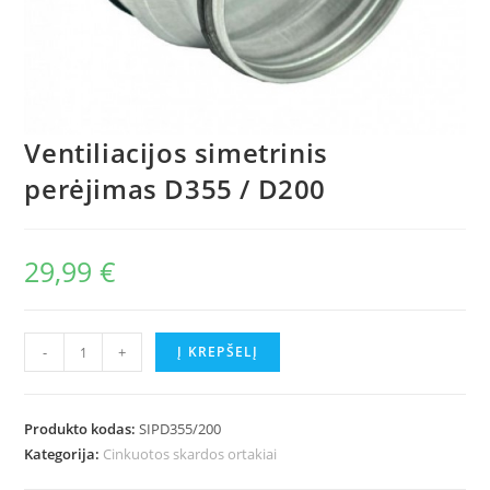
Ventiliacijos simetrinis
perėjimas D355 / D200
29,99
€
produkto
-
+
Į KREPŠELĮ
kiekis:
Ventiliacijos
simetrinis
Produkto kodas:
SIPD355/200
perėjimas
Kategorija:
Cinkuotos skardos ortakiai
D355