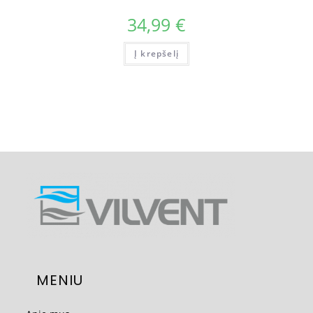
34,99
€
Į krepšelį
MENIU