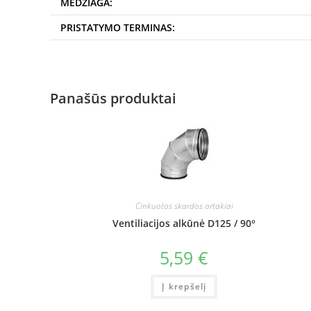
MEDŽIAGA:
PRISTATYMO TERMINAS:
Panašūs produktai
Cinkuotos skardos ortakiai
Ventiliacijos alkūnė D125 / 90°
5,59
€
Į krepšelį