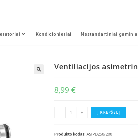
ratoriai
Kondicionieriai
Nestandartiniai gaminia
Ventiliacijos asimetri
8,99
€
produkto
-
+
Į KREPŠELĮ
kiekis:
Ventiliacijos
asimetrinis
Produkto kodas:
ASIPD250/200