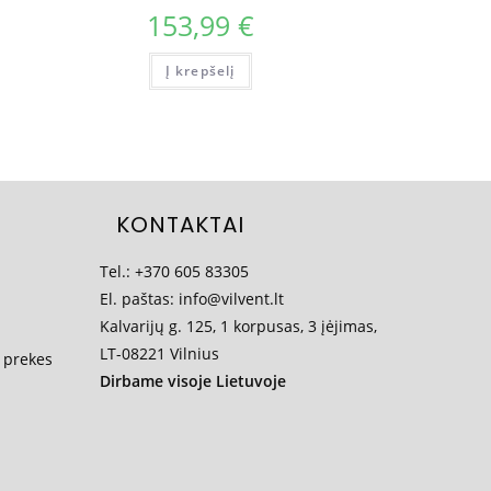
153,99
€
Į krepšelį
KONTAKTAI
Tel.:
+370 605 83305
El. paštas:
info@vilvent.lt
Kalvarijų g. 125, 1 korpusas, 3 įėjimas,
LT-08221 Vilnius
 prekes
Dirbame visoje Lietuvoje