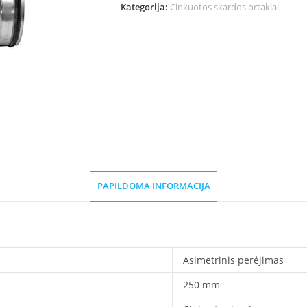
perėjimas
Kategorija:
Cinkuotos skardos ortakiai
D250
/
D200
PAPILDOMA INFORMACIJA
Asimetrinis perėjimas
250 mm