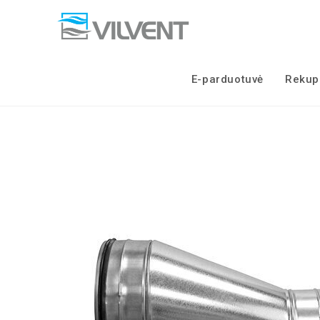
Skip
to
content
E-parduotuvė
Rekupe