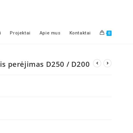
i
Projektai
Apie mus
Kontaktai
0
nis perėjimas D250 / D200