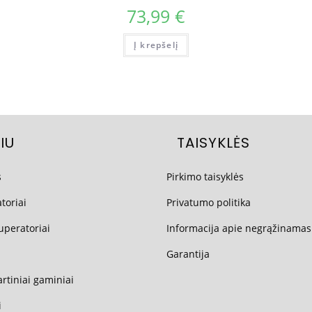
73,99
€
Į krepšelį
IU
TAISYKLĖS
s
Pirkimo taisyklės
toriai
Privatumo politika
uperatoriai
Informacija apie negrąžinamas
Garantija
rtiniai gaminiai
i