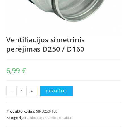
Ventiliacijos simetrinis
perėjimas D250 / D160
6,99
€
produkto
-
+
Į KREPŠELĮ
kiekis:
Ventiliacijos
simetrinis
Produkto kodas:
SIPD250/160
perėjimas
Kategorija:
Cinkuotos skardos ortakiai
D250