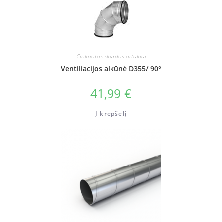
Cinkuotos skardos ortakiai
Ventiliacijos alkūnė D355/ 90°
41,99
€
Į krepšelį